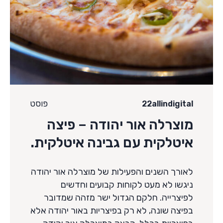
הגדלת גופן
add_circle_outline
גופן קריא
spellcheck
ניגודיות בהירה
brightness_high
פוסט
ניגודיות כהה
22allindigital
brightness_low
מוצרלה אור יהודה – פיצה
הוסף קו תחתון לקישורים
format_underlined
איטלקית עם גבינה איטלקית.
סמן קישורים
font_download
לאורך השנים והפעילות של מוצרלה אור יהודה
ניגשו לא מעט לקוחות קבועים וחדשים
לפיצרייה. חלקם הגדול ישר מזהה שמדובר
לאפס
cached
בפיצה שונה, לא רק בפיצריות באור יהודה אלא
את
כל