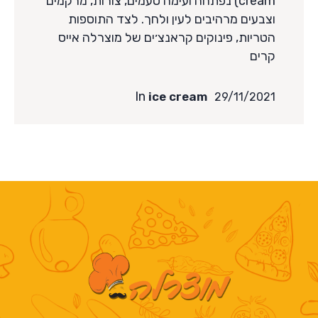
cream) נפתחה ועימה טעמים, צורות, מרקמים
האפשרויות
וצבעים מרהיבים לעין ולחך. לצד התוספות
הטריות, פינוקים קראנצ׳ים של מוצרלה אייס
קרים
In
ice cream
29/11/2021