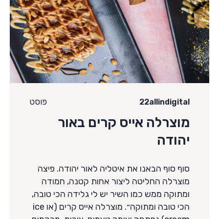
הגדלת גופן
add_circle_outline
גופן קריא
spellcheck
ניגודיות בהירה
brightness_high
פוסט
ניגודיות כהה
22allindigital
brightness_low
מוצרלה אייס קרים באור
הוסף קו תחתון לקישורים
format_underlined
יהודה
סמן קישורים
font_download
סוף סוף הבאנו את איטליה לאור יהודה. פיצה
מוצרלה החליטה ליצור אחות קטנה, חמודה
ומתוקה ממש כמו השיר יש לי גלידה הכי טובה,
לאפס
cached
הכי טובה ומתוקה״. מוצרלה אייס קרים (או ice
את
כל